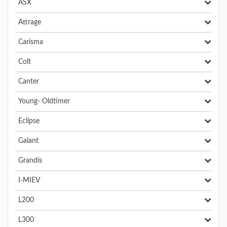
ASX
Attrage
Carisma
Colt
Canter
Young- Oldtimer
Eclipse
Galant
Grandis
I-MIEV
L200
L300