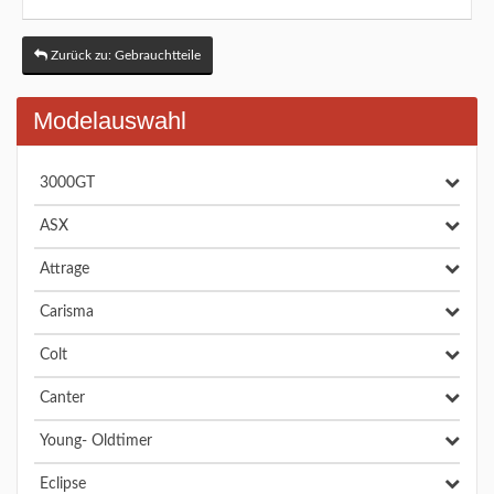
Zurück zu: Gebrauchtteile
Modelauswahl
3000GT
ASX
Attrage
Carisma
Colt
Canter
Young- Oldtimer
Eclipse