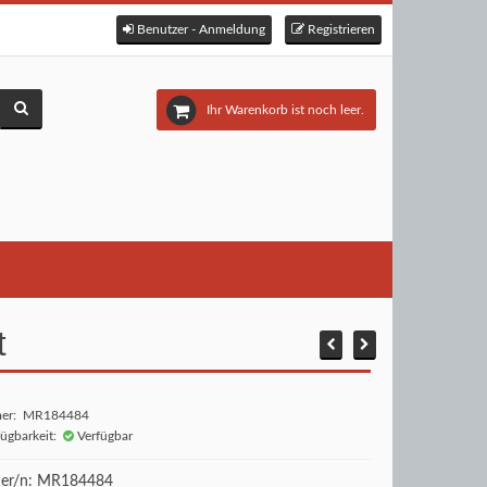
Benutzer - Anmeldung
Registrieren
Ihr Warenkorb ist noch leer.
t
mer: MR184484
fügbarkeit:
Verfügbar
r/n: MR184484