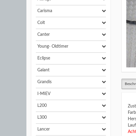
Carisma
Colt
Canter
Young- Oldtimer
Eclipse
Galant
Grandis
Beschr
I-MIEV
L200
Zust
Farb
L300
Hers
Lauf
Lancer
Acht