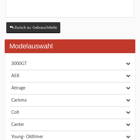
Zurück zu: Gebrauchtteile
Modelauswahl
3000GT
ASX
Attrage
Carisma
Colt
Canter
Young- Oldtimer