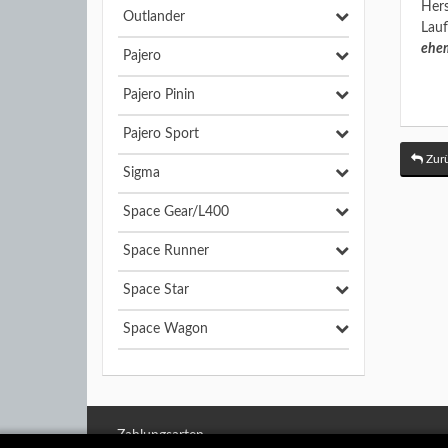
Hers
Outlander
Lauf
ehem
Pajero
Pajero Pinin
Pajero Sport
Zurü
Sigma
Space Gear/L400
Space Runner
Space Star
Space Wagon
Zahlungsarten