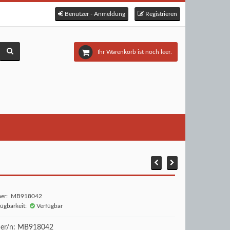
Benutzer - Anmeldung
Registrieren
Ihr Warenkorb ist noch leer.
mer: MB918042
fügbarkeit:
Verfügbar
r/n: MB918042