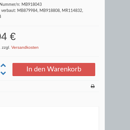
v Nummer/n: MB918043
t verbaut: MB879984, MB918808, MR114832,
4
04 €
. zzgl.
Versandkosten