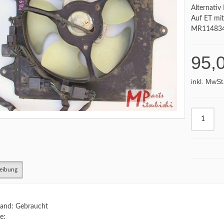
Alternati
Auf ET mi
MR11483
95,
inkl. MwSt
eibung
and: Gebraucht
e: