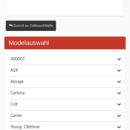
Zurück zu: Gebrauchtteile
Modelauswahl
3000GT
ASX
Attrage
Carisma
Colt
Canter
Young- Oldtimer