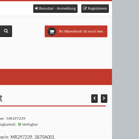
Benutzer - Anmeldung
Registrieren
Ihr Warenkorb ist noch leer.
t
mer: MR297239
fügbarkeit:
Verfügbar
r/n: MR297239, 3870A001