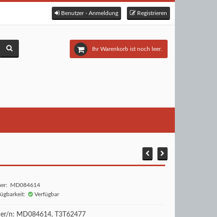
Benutzer - Anmeldung
Registrieren
Ihr Warenkorb ist noch leer.
mer: MD084614
fügbarkeit:
Verfügbar
r/n: MD084614, T3T62477