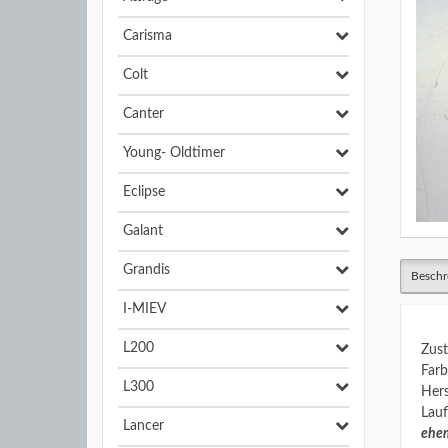
Carisma
Colt
Canter
Young- Oldtimer
Eclipse
Galant
Grandis
Beschr
I-MIEV
L200
Zust
Farb
L300
Hers
Lauf
Lancer
ehem