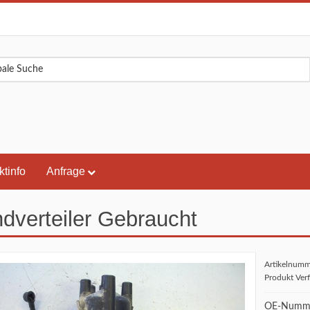
ktinfo
Anfrage
dverteiler Gebraucht
Artikelnum
Produkt Ver
OE-Numme