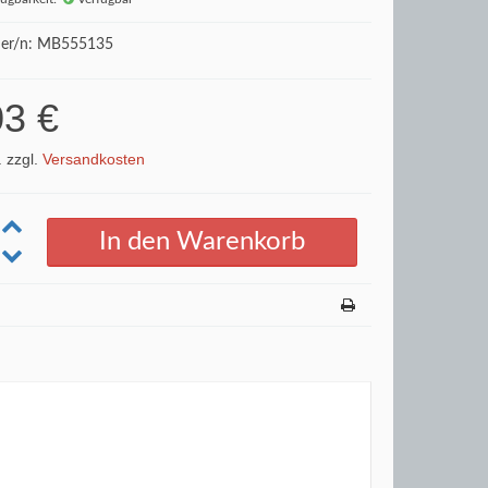
r/n: MB555135
03 €
. zzgl.
Versandkosten