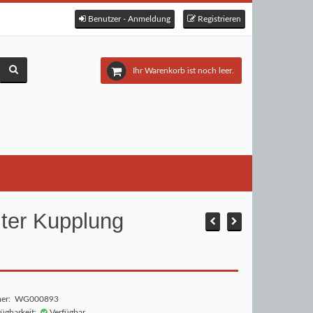
Benutzer - Anmeldung
Registrieren
Ihr Warenkorb ist noch leer.
lter Kupplung
mer: WG000893
fügbarkeit:
Verfügbar