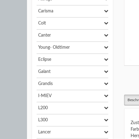
Carisma
Colt
Canter
Young- Oldtimer
Eclipse
Galant
Grandis
I-MIEV
Beschr
L200
L300
Zust
Farb
Lancer
Hers