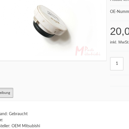
OE-Numme
20,
inkl. MwSt
eibung
and: Gebraucht
e:
teller: OEM Mitsubishi