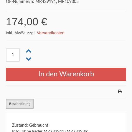
OE-Nummer/n: MR439191, MR109305
174,00 €
inkl. MwSt. zzgl.
Versandkosten
Beschreibung
Zustand: Gebraucht
Info: ohne Keder MR732941 (MR732939)