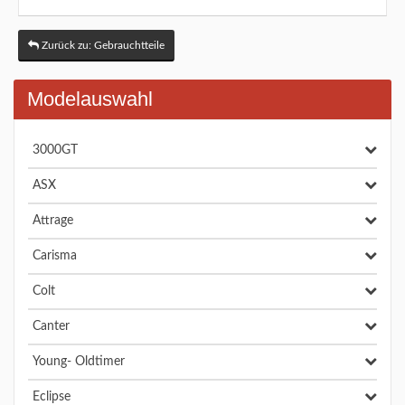
Zurück zu: Gebrauchtteile
Modelauswahl
3000GT
ASX
Attrage
Carisma
Colt
Canter
Young- Oldtimer
Eclipse