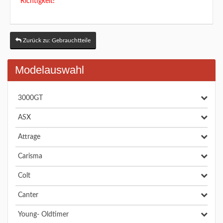
Richtigkeit!
Zurück zu: Gebrauchtteile
Modelauswahl
3000GT
ASX
Attrage
Carisma
Colt
Canter
Young- Oldtimer