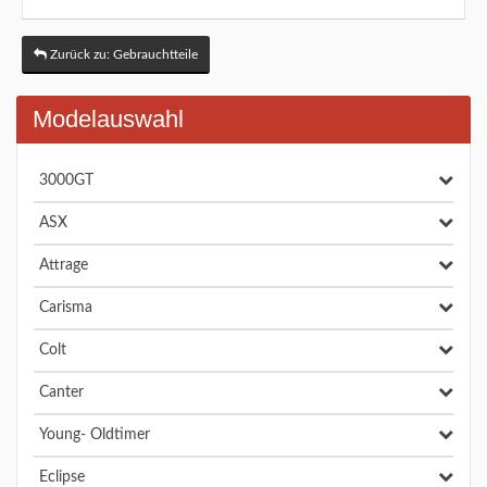
Zurück zu: Gebrauchtteile
Modelauswahl
3000GT
ASX
Attrage
Carisma
Colt
Canter
Young- Oldtimer
Eclipse