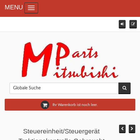
MENU
Toggle navigation
Ihr Warenkorb ist noch leer.
Steuereinheit/Steuergerät