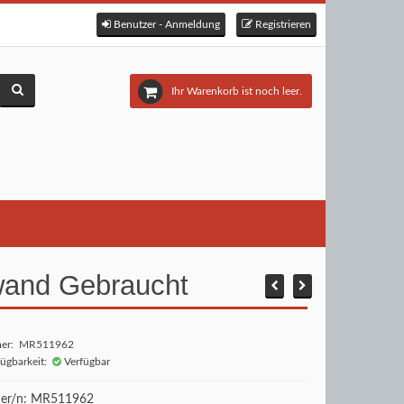
Benutzer - Anmeldung
Registrieren
Ihr Warenkorb ist noch leer.
nwand Gebraucht
mer: MR511962
fügbarkeit:
Verfügbar
r/n: MR511962