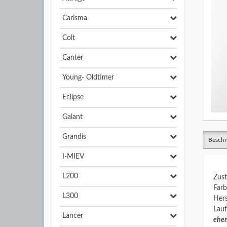
Carisma
Colt
Canter
Young- Oldtimer
Eclipse
Galant
Grandis
Beschr
I-MIEV
L200
Zust
Farb
L300
Hers
Lauf
Lancer
ehem