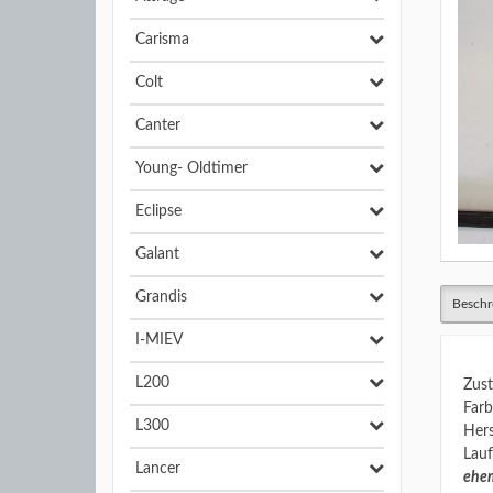
Carisma
Colt
Canter
Young- Oldtimer
Eclipse
Galant
Grandis
Beschr
I-MIEV
L200
Zust
Farb
L300
Hers
Lauf
Lancer
ehem