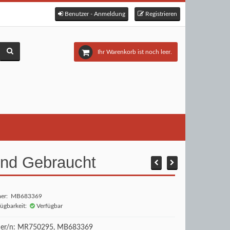
Benutzer - Anmeldung
Registrieren
Ihr Warenkorb ist noch leer.
hend Gebraucht
mer: MB683369
fügbarkeit:
Verfügbar
r/n: MR750295, MB683369