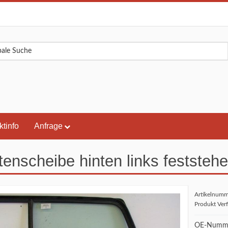
ktinfo
Anfrage
tenscheibe hinten links festste
Artikelnum
Produkt Ver
OE-Numme