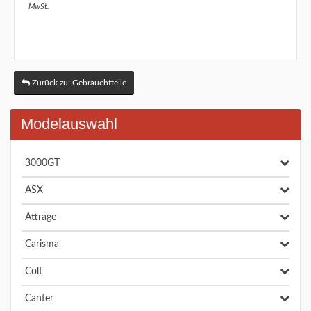
MwSt.
Zurück zu: Gebrauchtteile
Modelauswahl
3000GT
ASX
Attrage
Carisma
Colt
Canter