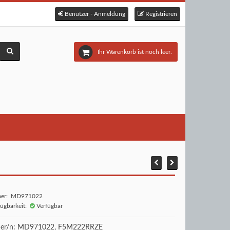
Benutzer - Anmeldung
Registrieren
Ihr Warenkorb ist noch leer.
mer: MD971022
fügbarkeit:
Verfügbar
r/n: MD971022, F5M222RRZE