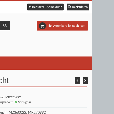
Benutzer - Anmeldung
Registrieren
Ihr Warenkorb ist noch leer.
cht
mer: MR270992
fügbarkeit:
Verfügbar
r/n: MZ360022, MR270992