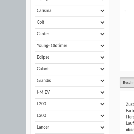
Carisma
Colt
Canter
Young- Oldtimer
Eclipse
Galant
Grandis
Beschr
I-MIEV
L200
Zust
Farb
L300
Hers
Lauf
Lancer
ehem