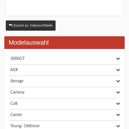
Zurück zu: Gebrauchtteile
Modelauswahl
3000GT
ASX
Attrage
Carisma
Colt
Canter
Young- Oldtimer