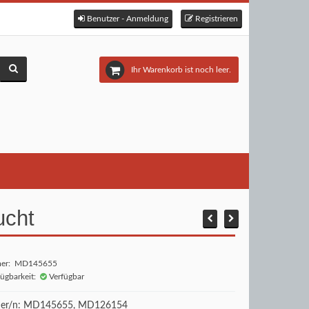
Benutzer - Anmeldung
Registrieren
Ihr Warenkorb ist noch leer.
ucht
mer: MD145655
fügbarkeit:
Verfügbar
r/n: MD145655, MD126154