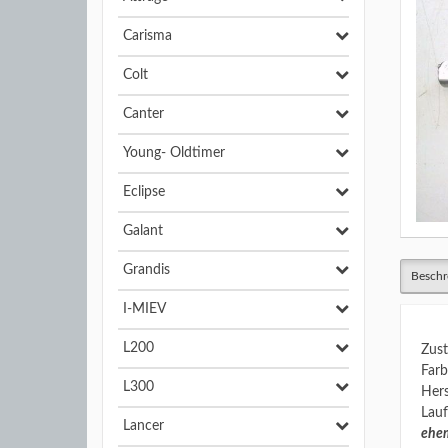
Carisma
Colt
Canter
Young- Oldtimer
Eclipse
Galant
Grandis
Beschr
I-MIEV
L200
Zust
Farb
L300
Hers
Lauf
Lancer
ehem