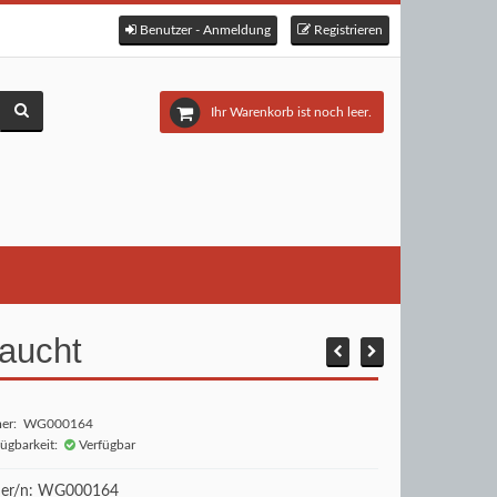
Benutzer - Anmeldung
Registrieren
Ihr Warenkorb ist noch leer.
aucht
mer: WG000164
fügbarkeit:
Verfügbar
er/n: WG000164