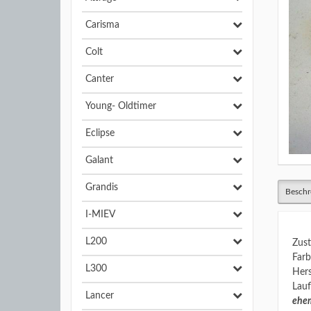
Carisma
Colt
Canter
Young- Oldtimer
Eclipse
Galant
Grandis
Beschr
I-MIEV
L200
Zust
Farb
L300
Hers
Lauf
Lancer
ehem