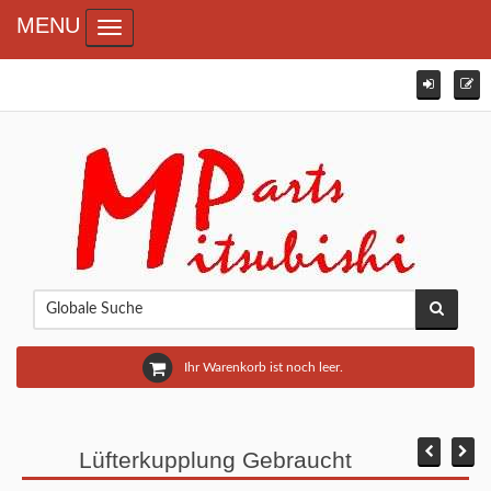
MENU
Toggle navigation
Ihr Warenkorb ist noch leer.
Lüfterkupplung Gebraucht