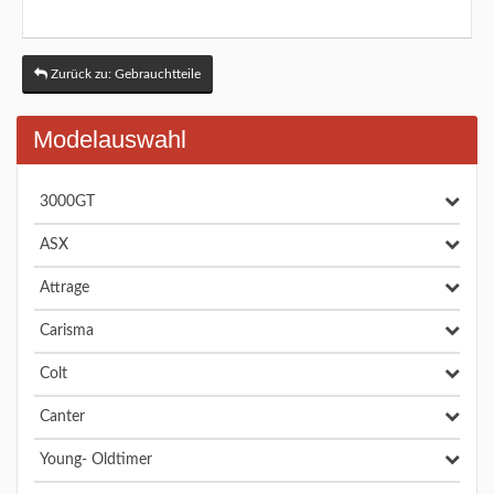
Zurück zu: Gebrauchtteile
Modelauswahl
3000GT
ASX
Attrage
Carisma
Colt
Canter
Young- Oldtimer