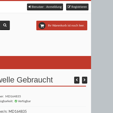
Benutzer - Anmeldung
Registrieren
Ihr Warenkorb ist noch leer.
welle Gebraucht
mer: MD164835
fügbarkeit:
Verfügbar
r/n: MD164835