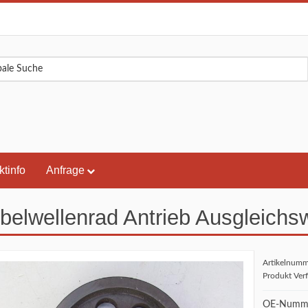
ktinfo
Anfrage
belwellenrad Antrieb Ausgleichs
Artikelnum
Produkt Ver
OE-Numme