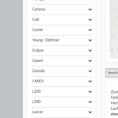
Carisma
Colt
Canter
Young- Oldtimer
Eclipse
Galant
Grandis
Beschr
I-MIEV
L200
Zust
Farb
L300
Hers
Lauf
Lancer
ehem