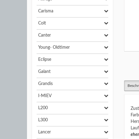
Carisma
Colt
Canter
Young- Oldtimer
Eclipse
Galant
Grandis
Beschr
I-MIEV
L200
Zust
Farb
L300
Hers
Lauf
Lancer
ehem