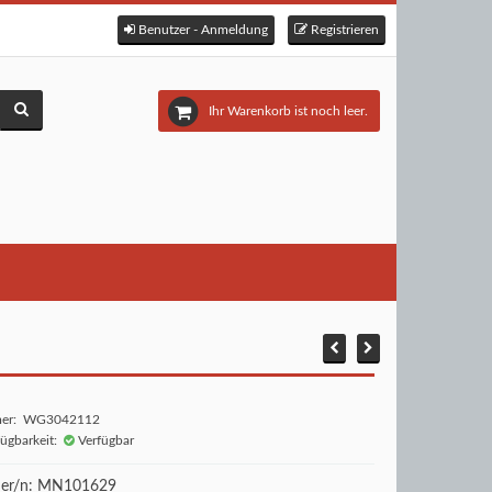
Benutzer - Anmeldung
Registrieren
Ihr Warenkorb ist noch leer.
mer: WG3042112
fügbarkeit:
Verfügbar
r/n: MN101629