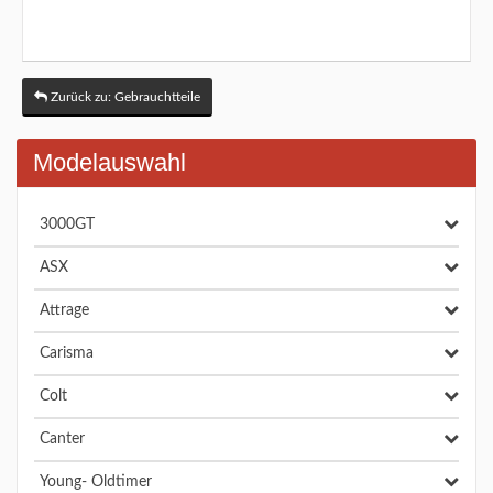
Zurück zu: Gebrauchtteile
Modelauswahl
3000GT
ASX
Attrage
Carisma
Colt
Canter
Young- Oldtimer