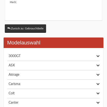
MwSt.
Zurück zu: Gebrauchtteile
Modelauswahl
3000GT
ASX
Attrage
Carisma
Colt
Canter