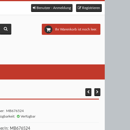
Benutzer - Anmeldung
Registrieren
Ihr Warenkorb ist noch leer.
mer: MB676524
fügbarkeit:
Verfügbar
r/n: MB676524