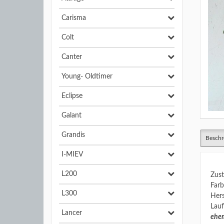
Carisma
Colt
Canter
Young- Oldtimer
Eclipse
Galant
Grandis
Beschr
I-MIEV
L200
Zust
Farb
L300
Hers
Lauf
Lancer
ehem