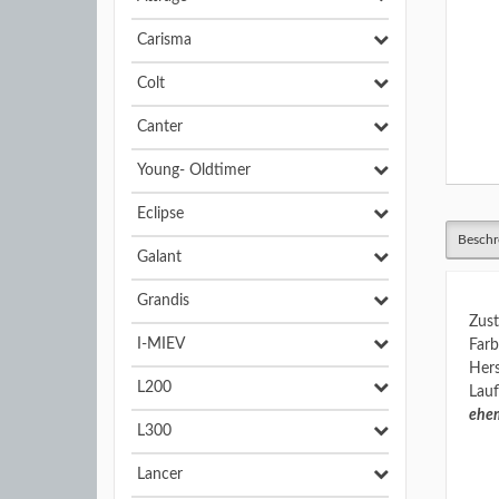
Carisma
Colt
Canter
Young- Oldtimer
Eclipse
Beschr
Galant
Grandis
Zust
I-MIEV
Farb
Hers
L200
Lauf
ehem
L300
Lancer