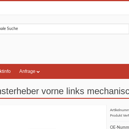
ktinfo
Anfrage
sterheber vorne links mechanis
Artikelnum
Produkt Ver
OE-Numme