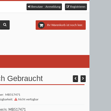
Benutzer - Anmeldung
Registrieren
Ihr Warenkorb ist noch leer.
ch Gebraucht
mer: MB517471
fügbarkeit:
Nicht verfügbar
r/n: MB517471