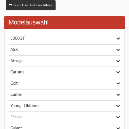
Zurück zu: Gebrauchtteile
Modelauswahl
3000GT
ASX
Attrage
Carisma
Colt
Canter
Young- Oldtimer
Eclipse
Galant