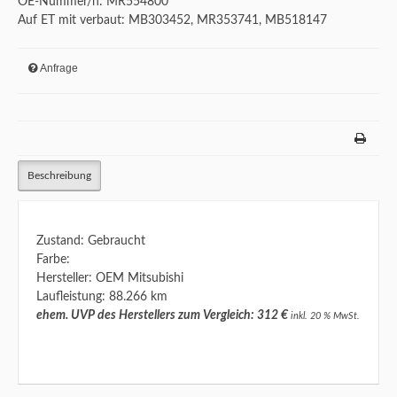
OE-Nummer/n: MR554800
Auf ET mit verbaut: MB303452, MR353741, MB518147
Anfrage
Beschreibung
Zustand: Gebraucht
Farbe:
Hersteller: OEM Mitsubishi
Laufleistung: 88.266 km
ehem. UVP des Herstellers zum Vergleich: 312 €
inkl. 20 % MwSt.