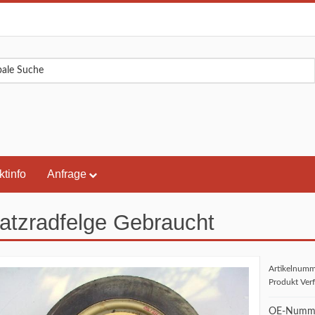
ktinfo
Anfrage
atzradfelge Gebraucht
Artikelnum
Produkt Ver
OE-Numme