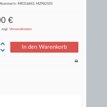
iv Nummer/n: MR316843, MZ982503
00 €
. zzgl.
Versandkosten