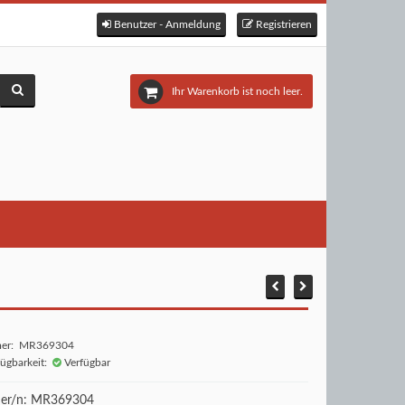
Benutzer - Anmeldung
Registrieren
Ihr Warenkorb ist noch leer.
mer: MR369304
fügbarkeit:
Verfügbar
r/n: MR369304