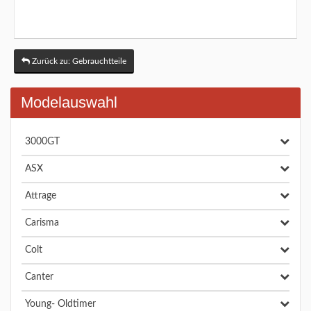
Zurück zu: Gebrauchtteile
Modelauswahl
3000GT
ASX
Attrage
Carisma
Colt
Canter
Young- Oldtimer