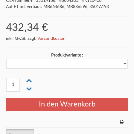
OE-Nummer/n: 3501A168, MB664205, MR110420
Auf ET mit verbaut: MB664686, MB886596, 3501A193
432,34 €
inkl. MwSt. zzgl.
Versandkosten
Produktvariante