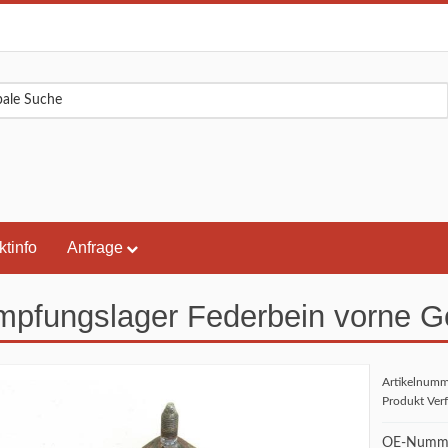
ktinfo
Anfrage
pfungslager Federbein vorne G
Artikelnum
Produkt Ver
OE-Numme