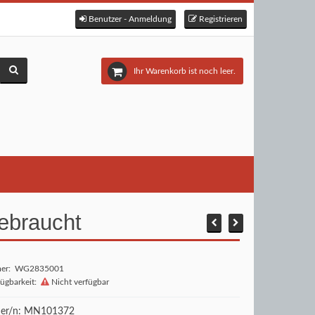
Benutzer - Anmeldung
Registrieren
Ihr Warenkorb ist noch leer.
ebraucht
mer: WG2835001
fügbarkeit:
Nicht verfügbar
r/n: MN101372