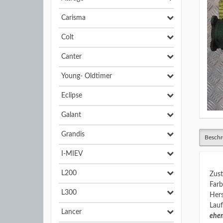
Carisma
Colt
Canter
Young- Oldtimer
Eclipse
Galant
Grandis
Beschr
I-MIEV
L200
Zust
Farb
L300
Hers
Lauf
Lancer
ehem