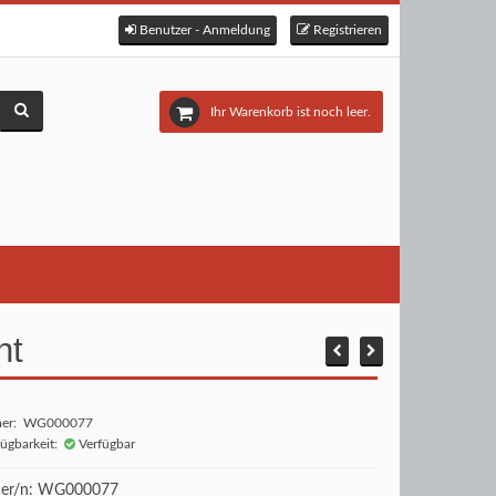
Benutzer - Anmeldung
Registrieren
Ihr Warenkorb ist noch leer.
ht
mer: WG000077
fügbarkeit:
Verfügbar
er/n: WG000077