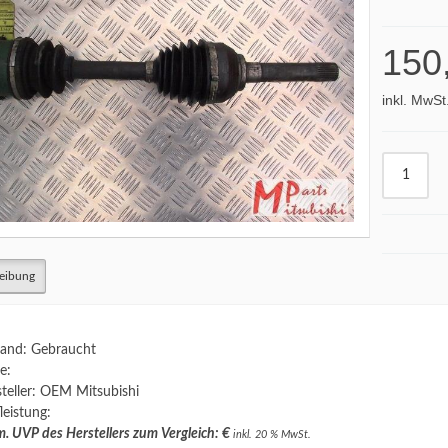
150
inkl. MwSt
eibung
and: Gebraucht
e:
teller: OEM Mitsubishi
leistung:
. UVP des Herstellers zum Vergleich: €
inkl. 20 % MwSt.