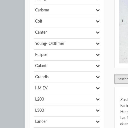
Carisma
Colt
Canter
Young- Oldtimer
Eclipse
Galant
Grandis
Beschr
I-MIEV
L200
Zust
Farb
L300
Hers
Lauf
Lancer
ehem