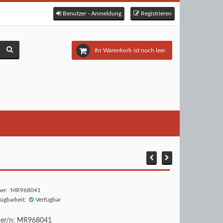
Benutzer - Anmeldung
Registrieren
Ihr Warenkorb ist noch leer.
mer: MR968041
fügbarkeit:
Verfügbar
r/n: MR968041