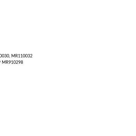
0030, MR110032
99 MR910298